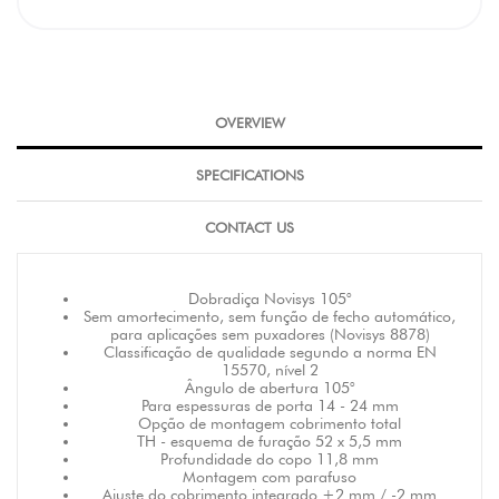
OVERVIEW
SPECIFICATIONS
CONTACT US
Dobradiça Novisys 105°
Sem amortecimento, sem função de fecho automático,
para aplicações sem puxadores (Novisys 8878)
Classificação de qualidade segundo a norma EN
15570, nível 2
Ângulo de abertura 105°
Para espessuras de porta 14 - 24 mm
Opção de montagem cobrimento total
TH - esquema de furação 52 x 5,5 mm
Profundidade do copo 11,8 mm
Montagem com parafuso
Ajuste do cobrimento integrado +2 mm / -2 mm