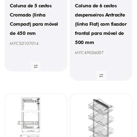
Coluna de 5 cestos
Coluna de 6 cestos
LARGURA
Cromado (linha
despenseiros Antracite
DO
MÓVEL
Compact) para móvel
(linha Flat) com fixador
de 450 mm
frontal para móvel de
500 mm
200
MYC53107014
mm
(1)
MYC49036007
300
mm
(15)
300/350
mm
(6)
350
mm
(2)
400
mm
(21)
450
mm
(20)