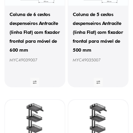
(1)
32
Coluna de 6 cestos
Coluna de 5 cestos
kg
(1)
despenseiros Antracite
despenseiros Antracite
32,5
kg
(linha Flat) com fixador
(linha Flat) com fixador
(4)
frontal para móvel de
frontal para móvel de
32,34
kg
600 mm
500 mm
(1)
32,275
MYC49039007
MYC49035007
kg
(1)
33
kg
(1)
34
kg
(2)
34,6
kg
(2)
35,5
kg
(4)