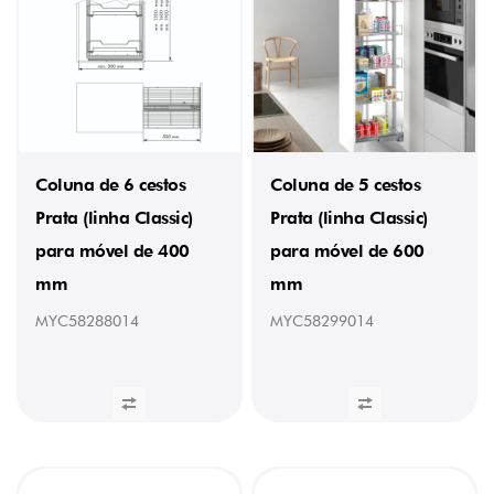
(1)
1,67
kg
(1)
1,91
kg
(1)
2
kg
Coluna de 6 cestos
Coluna de 5 cestos
(1)
Prata (linha Classic)
Prata (linha Classic)
2,3
kg
para móvel de 400
para móvel de 600
(1)
2,9
mm
mm
kg
(2)
MYC58288014
MYC58299014
2,166
kg
(2)
3,2
kg
(3)
3,3
kg
(1)