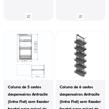
(1)
21,34
kg
(1)
22
kg
(1)
22,46
kg
(1)
23,3
kg
(1)
23,98
kg
(1)
24,64
kg
(1)
25,25
Coluna de 5 cestos
Coluna de 6 cestos
kg
(1)
despenseiros Antracite
despenseiros Antracite
26,1
(linha Flat) com fixador
(linha Flat) com fixador
kg
(1)
frontal para móvel de
frontal para móvel de