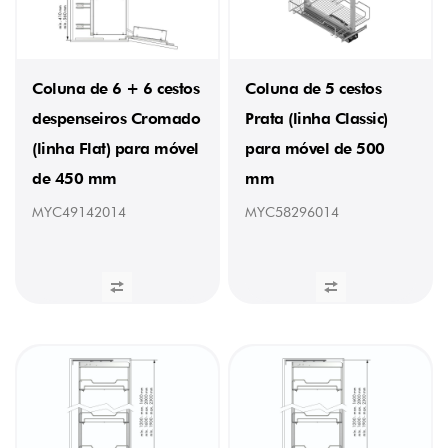
450/500/600
mm
(3)
500
mm
Coluna de 6 + 6 cestos
Coluna de 5 cestos
(15)
despenseiros Cromado
Prata (linha Classic)
600
mm
(linha Flat) para móvel
para móvel de 500
(23)
de 450 mm
mm
MATERIAL
DA
MYC49142014
MYC58296014
BASE
Aço
Antracite
(20)
Aço
Cromado
(22)
Aço
Prata
(9)
Melamina
Antracite