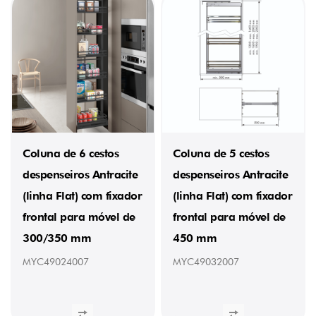
4,705
kg
(1)
5,7
kg
(1)
5,9
kg
(1)
5,885
kg
(1)
Coluna de 6 cestos
Coluna de 5 cestos
6,7
kg
despenseiros Antracite
despenseiros Antracite
(1)
6,8
(linha Flat) com fixador
(linha Flat) com fixador
kg
frontal para móvel de
frontal para móvel de
(1)
7,84
300/350 mm
450 mm
kg
(1)
MYC49024007
MYC49032007
8,1
kg
(1)
8,2