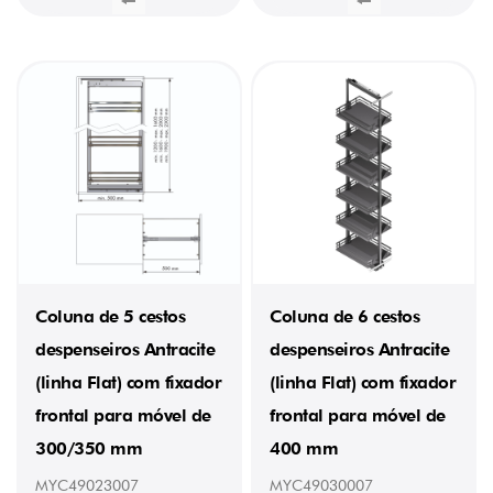
kg
(1)
9,2
kg
(2)
9,3
kg
(1)
10,2
kg
(2)
10,24
kg
(1)
12
kg
Coluna de 5 cestos
Coluna de 6 cestos
(1)
15,5
despenseiros Antracite
despenseiros Antracite
kg
(1)
(linha Flat) com fixador
(linha Flat) com fixador
16
frontal para móvel de
frontal para móvel de
kg
(1)
300/350 mm
400 mm
19,63
kg
MYC49023007
MYC49030007