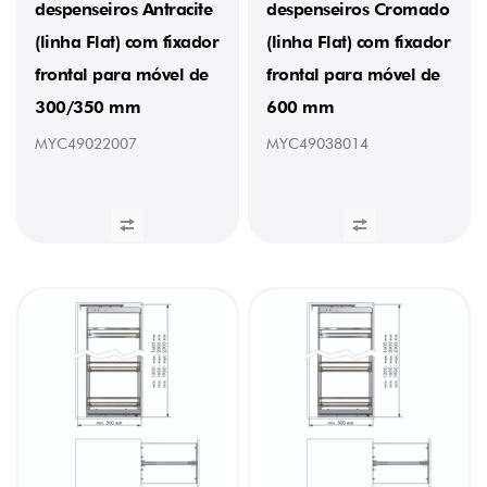
despenseiros Antracite
despenseiros Cromado
kg
(2)
(linha Flat) com fixador
(linha Flat) com fixador
29,5
kg
frontal para móvel de
frontal para móvel de
(1)
300/350 mm
600 mm
29,6
kg
MYC49022007
MYC49038014
(2)
29,98
kg
(2)
30,5
kg
(4)
30,24
kg
(1)
30,185
kg
(1)
31
kg
(2)
31,595
kg