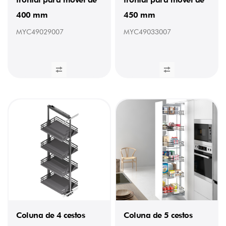
26,7
kg
400 mm
450 mm
(1)
MYC49029007
MYC49033007
26,9
kg
(1)
26,18
kg
(1)
26,46
kg
(1)
27
kg
(1)
28,9
kg
(2)
28,44
kg
(1)
28,65
kg
(3)
Coluna de 4 cestos
Coluna de 5 cestos
29