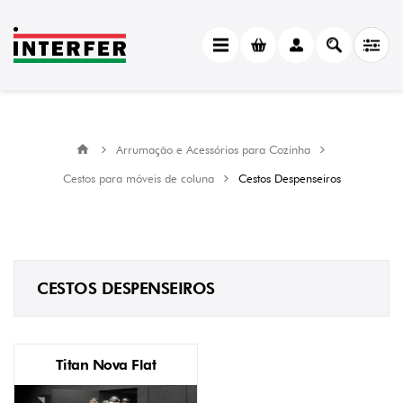
CATEGORY
Cestos
Despenseiros
(113)
MANUFACTURER
Arrumação e Acessórios para Cozinha
Menage
Cestos para móveis de coluna
Cestos Despenseiros
Confort
(113)
LADO
DE
FIXAÇÃO
CESTOS DESPENSEIROS
Esquerdo
ou
Direito
(22)
Topo
Titan Nova Flat
e
Base