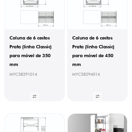
(28)
Melamina
Branca
(27)
PESO
Coluna de 6 cestos
Coluna de 6 cestos
Prata (linha Classic)
Prata (linha Classic)
1,6
kg
para móvel de 350
para móvel de 450
(1)
1,18
mm
mm
kg
(1)
MYC58291014
MYC58294014
1,25
kg
(1)
1,43
kg
(1)
1,52
kg
(2)
1,63
kg