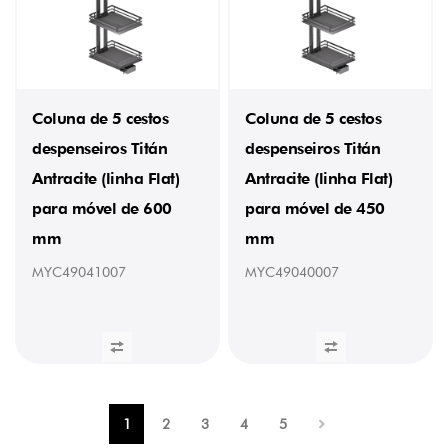
36
kg
(2)
36,37
kg
(1)
Coluna de 5 cestos
Coluna de 5 cestos
37
kg
despenseiros Titán
despenseiros Titán
(3)
Antracite (linha Flat)
Antracite (linha Flat)
38
kg
para móvel de 600
para móvel de 450
(3)
40
mm
mm
kg
(2)
MYC49041007
MYC49040007
40,1
kg
(1)
40,5
kg
(1)
41
kg
1
2
3
4
5
(1)