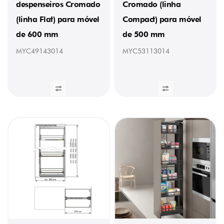
despenseiros Cromado
Cromado (linha
(2)
340
(linha Flat) para móvel
Compact) para móvel
mm
de 600 mm
de 500 mm
(4)
350
MYC49143014
MYC53113014
mm
(23)
390
mm
(4)
400
mm
(14)
450
mm
(11)
465
mm
(7)
490
mm
(3)
550
mm
(13)