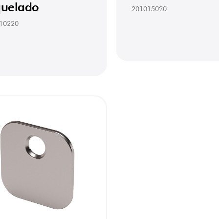
quelado
201015020
10220