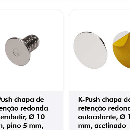
Push chapa de
K-Push chapa d
tenção redonda
retenção redon
 embutir, Ø 10
autocolante, Ø 
, pino 5 mm,
mm, acetinado