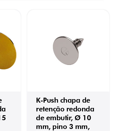
e
K-Push chapa de
da
retenção redonda
15
de embutir, Ø 10
mm, pino 3 mm,