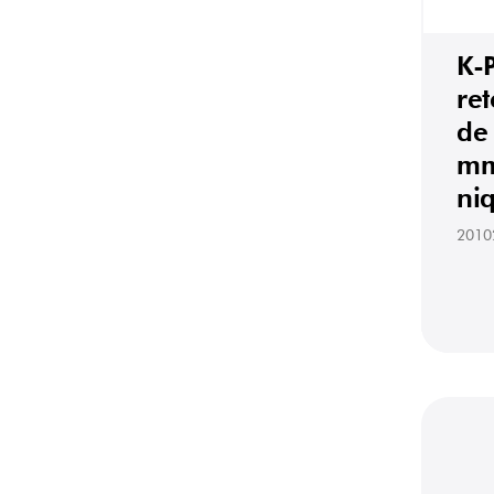
K-
re
de
mm
ni
2010