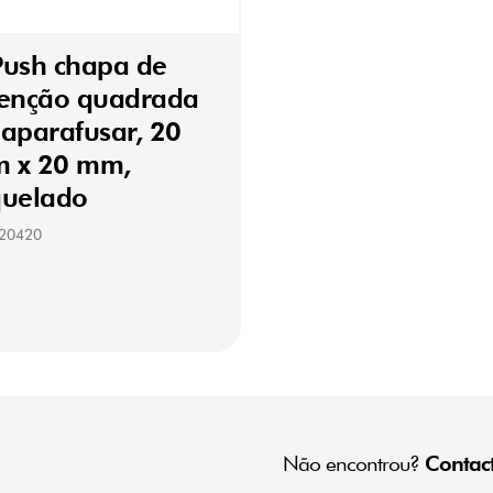
Push chapa de
tenção quadrada
 aparafusar, 20
 x 20 mm,
quelado
20420
Não encontrou?
Contact