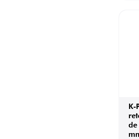
K-
re
de
mm