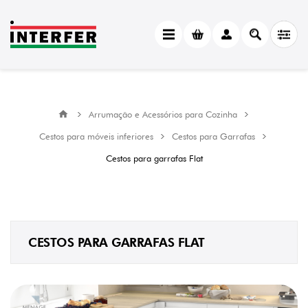
CATEGORY
Cestos
para
garrafas
Flat
(14)
Arrumação e Acessórios para Cozinha
MANUFACTURER
Cestos para móveis inferiores
Cestos para Garrafas
Menage
Cestos para garrafas Flat
Confort
(14)
ACABAMENTO
Antracite
(8)
CESTOS PARA GARRAFAS FLAT
Cromado
(6)
CAPACIDADE
DE