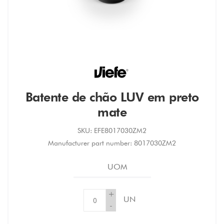
Batente de chão LUV em preto
mate
SKU:
EFE8017030ZM2
Manufacturer part number:
8017030ZM2
UOM
+
UN
-