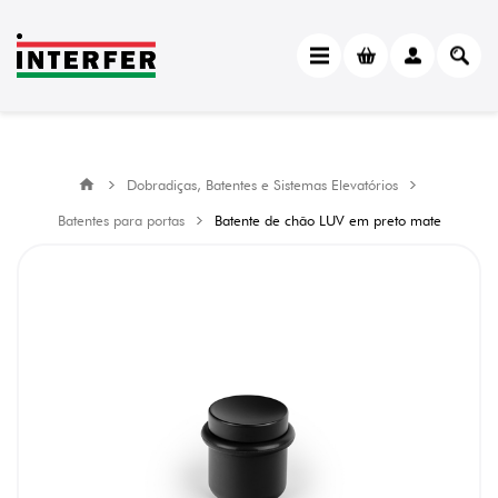
Dobradiças, Batentes e Sistemas Elevatórios
Batentes para portas
Batente de chão LUV em preto mate