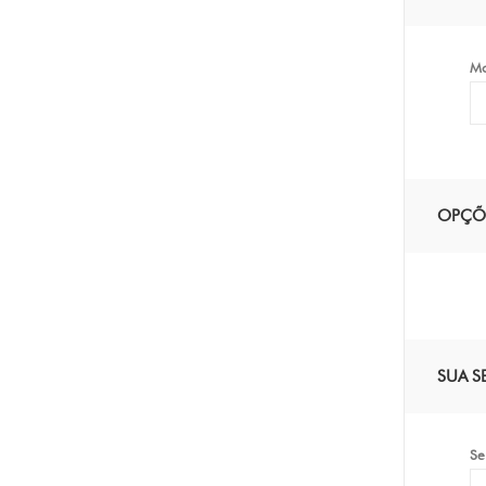
Mo
OPÇÕ
SUA S
Se