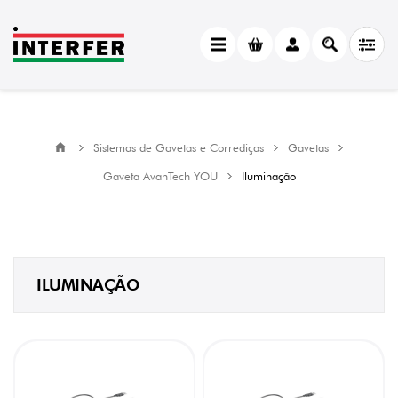
CATEGORY
Iluminação
(9)
MANUFACTURER
Sistemas de Gavetas e Corrediças
Gavetas
Hettich
(9)
Gaveta AvanTech YOU
Iluminação
ILUMINAÇÃO