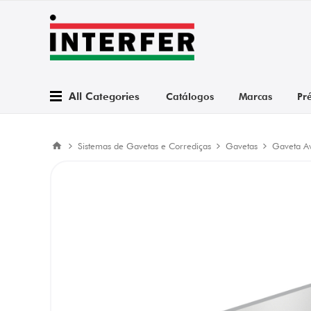
All Categories
Catálogos
Marcas
Pr
Sistemas de Gavetas e Corrediças
Gavetas
Gaveta A