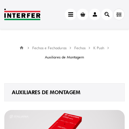
CATEGORY
Auxiliares
de
Montagem
(1)
Fechos e Fechaduras
Fechos
K Push
MANUFACTURER
Auxiliares de Montagem
Italiana
Ferramenta
(1)
AUXILIARES DE MONTAGEM