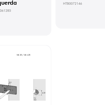
querda
HTB0072146
061285