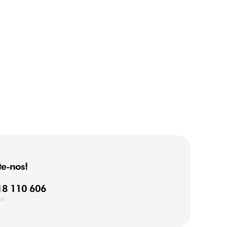
e-nos!
18 110 606
al