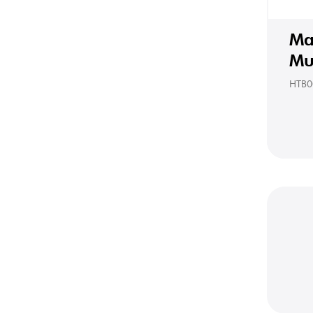
Ma
Mu
HTB0