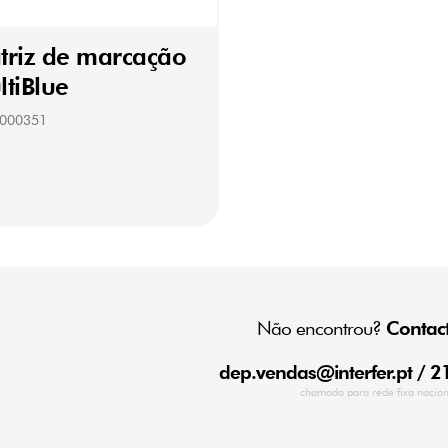
triz de marcação
ltiBlue
000351
Não encontrou?
Contact
dep.vendas@interfer.pt
/ 2
chamada para rede fixa nacion