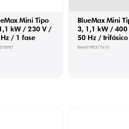
ueMax Mini Tipo
BlueMax Mini T
1,1 kW / 230 V /
3, 1,1 kW / 400 
Hz / 1 fase
50 Hz / trifásico
078987
BMMTYPE377610