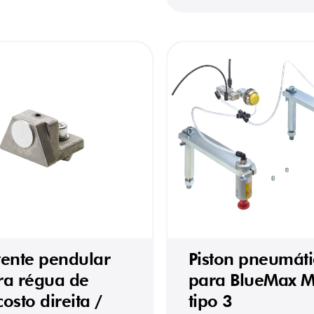
tente pendular
Piston pneumáti
ra régua de
para BlueMax Mi
osto direita /
tipo 3