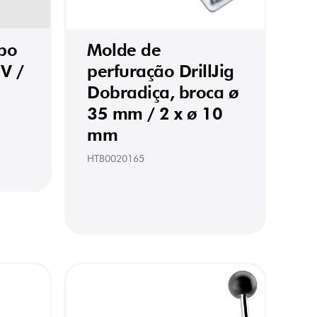
ipo
Molde de
V /
perfuração DrillJig
Dobradiça, broca ø
35 mm / 2 x ø 10
mm
HTB0020165