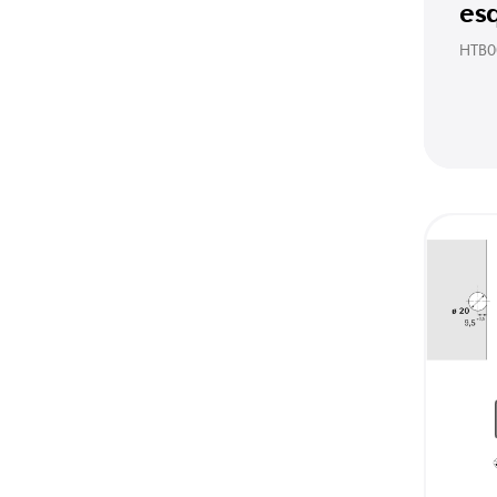
es
HTB0