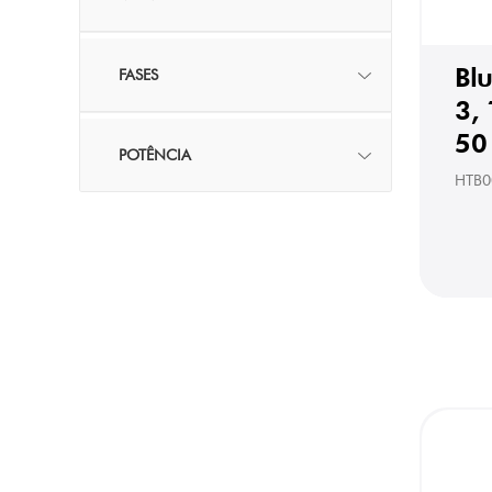
Bl
FASES
3, 
50 
POTÊNCIA
HTB0