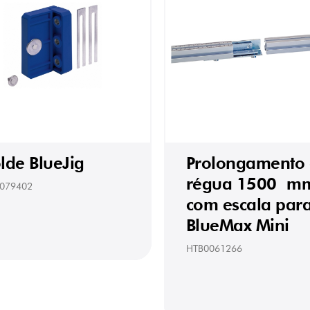
lde BlueJig
Prolongamento
régua 1500 m
079402
com escala par
BlueMax Mini
HTB0061266