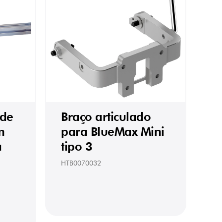
 de
Braço articulado
m
para BlueMax Mini
a
tipo 3
HTB0070032