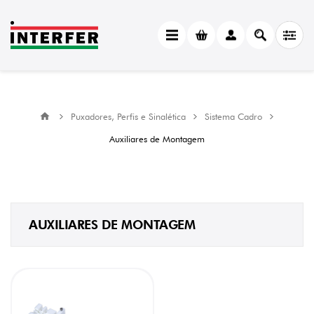
CATEGORY
Auxiliares
de
Montagem
(1)
Puxadores, Perfis e Sinalética
Sistema Cadro
MANUFACTURER
Auxiliares de Montagem
Hettich
(1)
AUXILIARES DE MONTAGEM