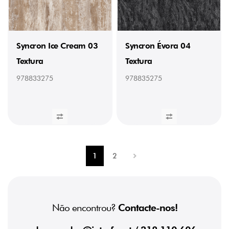
Syncron Ice Cream 03
Syncron Évora 04
Textura
Textura
978833275
978835275
1
2
Não encontrou?
Contacte-nos!