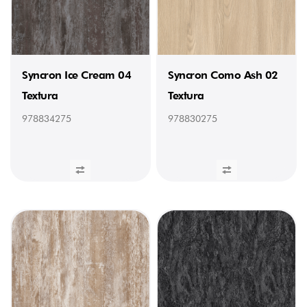
Syncron Ice Cream 04
Syncron Como Ash 02
Textura
Textura
978834275
978830275