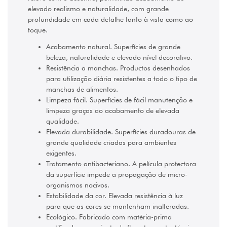
Negro
(2)
elevado realismo e naturalidade, com grande
profundidade em cada detalhe tanto à vista como ao
Verde
(2)
toque.
Vermelho
Acabamento natural. Superfícies de grande
(2)
beleza, naturalidade e elevado nível decorativo.
Resistência a manchas. Productos desenhados
para utilização diária resistentes a todo o tipo de
manchas de alimentos.
Limpeza fácil. Superfícies de fácil manutenção e
limpeza graças ao acabamento de elevada
qualidade.
Elevada durabilidade. Superfícies duradouras de
grande qualidade criadas para ambientes
exigentes.
Tratamento antibacteriano. A película protectora
da superfície impede a propagação de micro-
organismos nocivos.
Estabilidade da cor. Elevada resistência à luz
para que as cores se mantenham inalteradas.
Ecológico. Fabricado com matéria-prima