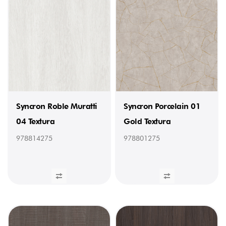
Syncron Roble Muratti
Syncron Porcelain 01
04 Textura
Gold Textura
978814275
978801275