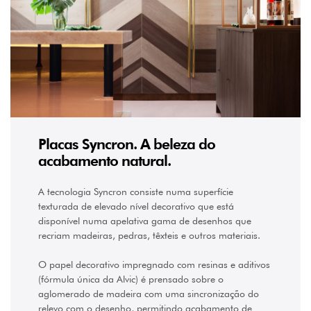
PESO
43
(39)
TONALIDADE
Amarelo
(2)
Placas Syncron. A beleza do
Azul
acabamento natural.
(2)
Branco
(3)
A tecnologia Syncron consiste numa superfície
Castanho
texturada de elevado nível decorativo que está
(11)
disponível numa apelativa gama de desenhos que
Cinza
recriam madeiras, pedras, têxteis e outros materiais.
(7)
Cinzento
O papel decorativo impregnado com resinas e aditivos
(1)
(fórmula única da Alvic) é prensado sobre o
Creme
aglomerado de madeira com uma sincronização do
(7)
relevo com o desenho, permitindo acabamento de