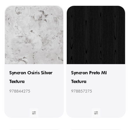
Syncron Osiris Silver
Syncron Preto MI
Textura
Textura
978844275
978857275