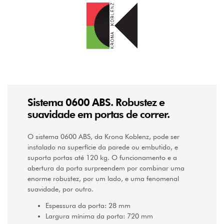
60
kg
(1)
120
kg
(1)
DISTÂNCIA
ENTRE
PORTA
E
CALHA
Sistema 0600 ABS. Robustez e
5
suavidade em portas de correr.
mm
(±
3
O sistema 0600 ABS, da Krona Koblenz, pode ser
mm)
instalado na superfície da parede ou embutido, e
(2)
suporta portas até 120 kg. O funcionamento e a
ESPESSURA
abertura da porta surpreendem por combinar uma
DA
enorme robustez, por um lado, e uma fenomenal
PORTA
suavidade, por outro.
28
Espessura da porta: 28 mm
mm
Largura mínima da porta: 720 mm
(2)