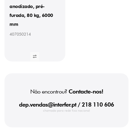
anodizado, pré-
furada, 80 kg, 6000
mm
407050214
Não encontrou?
Contacte-nos!
dep.vendas@interfer.pt
/ 218 110 606
chamada para rede fixa nacional