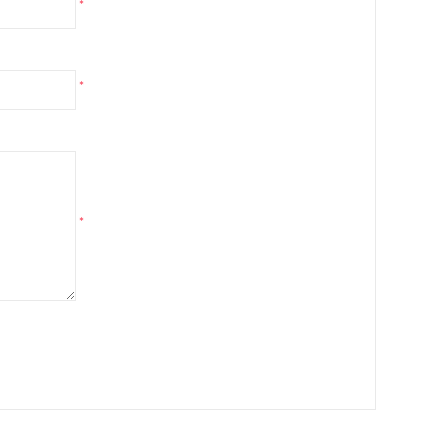
*
*
*