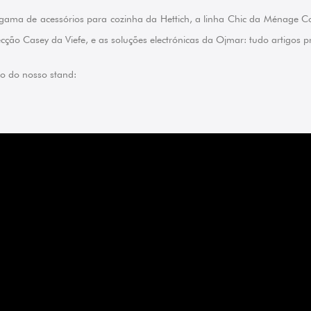
ama de acessórios para cozinha da Hettich, a linha Chic da Ménage Co
ecção Casey da Viefe, e as soluções electrónicas da Ojmar: tudo artigos 
o do nosso stand: