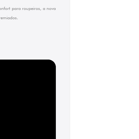
nfort para roupeiros, a nova
premiados.