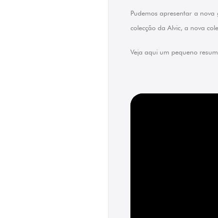
Pudemos apresentar a nova g
colecção da Alvic, a nova col
Veja aqui um pequeno resum