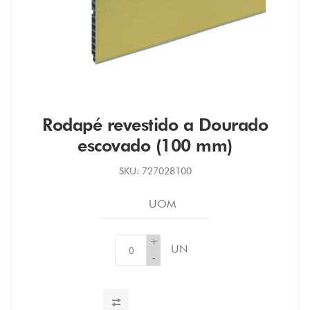
Rodapé revestido a Dourado
escovado (100 mm)
SKU:
727028100
UOM
+
UN
-