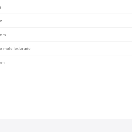
g
m
 mm
o mate texturado
mm