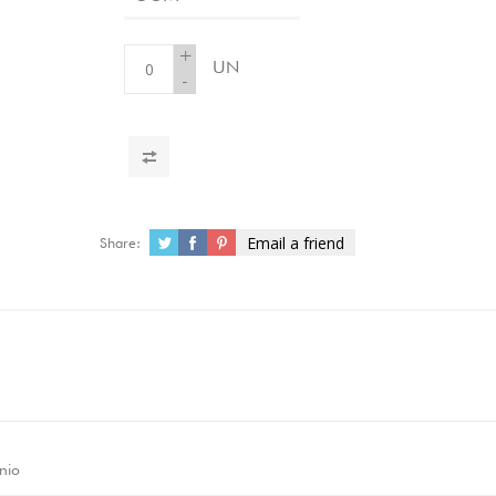
+
UN
-
Email a friend
Share:
nio