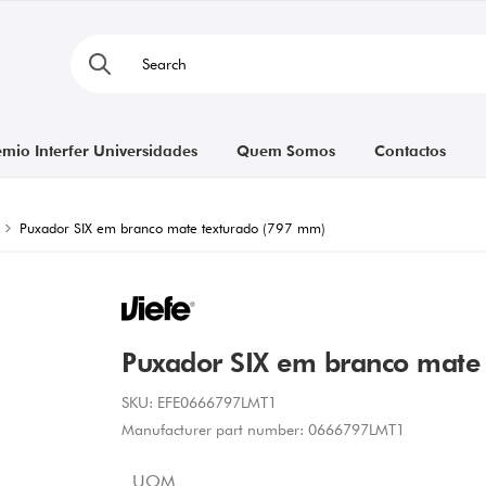
émio Interfer Universidades
Quem Somos
Contactos
Puxador SIX em branco mate texturado (797 mm)
Puxador SIX em branco mate
SKU:
EFE0666797LMT1
Manufacturer part number:
0666797LMT1
UOM