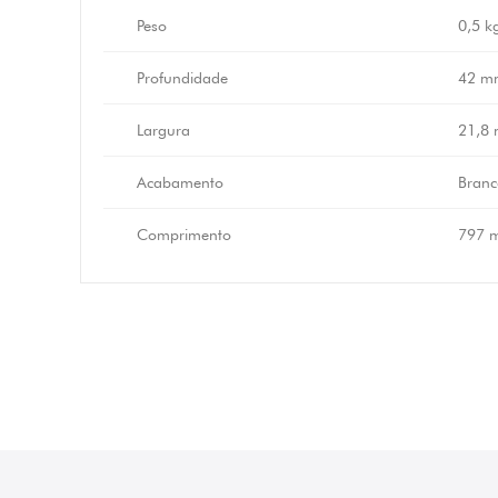
Peso
0,5 k
Profundidade
42 m
Largura
21,8
Acabamento
Branc
Comprimento
797 