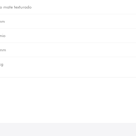
o mate texturado
mm
nio
 mm
kg