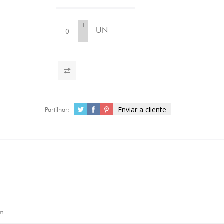
+
UN
-
Enviar a cliente
Partilhar:
m