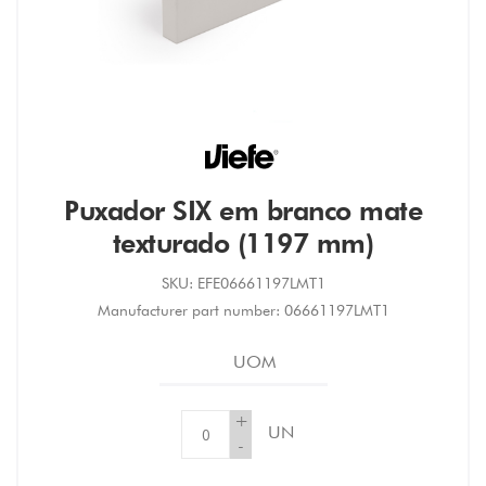
Puxador SIX em branco mate
texturado (1197 mm)
SKU:
EFE06661197LMT1
Manufacturer part number:
06661197LMT1
UOM
+
UN
-