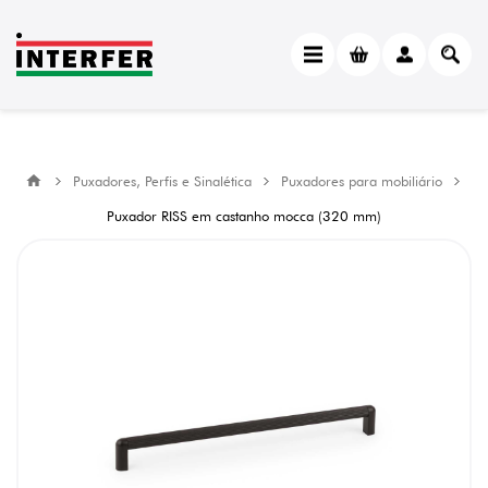
Puxadores, Perfis e Sinalética
Puxadores para mobiliário
Puxador RISS em castanho mocca (320 mm)