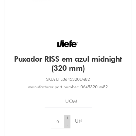
Puxador RISS em azul midnight
(320 mm)
SKU:
EFE0645320LM82
Manufacturer part number:
0645320LM82
UOM
+
UN
-