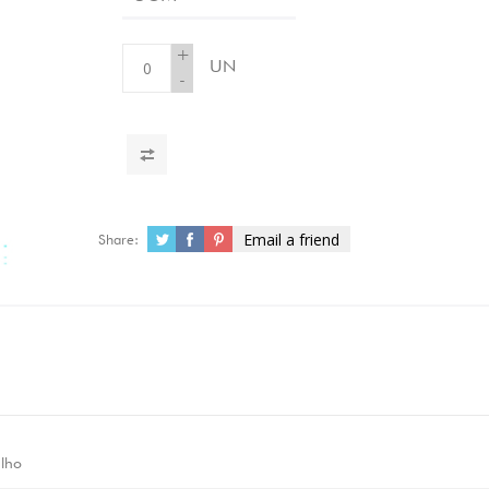
+
UN
-
Email a friend
Share:
lho