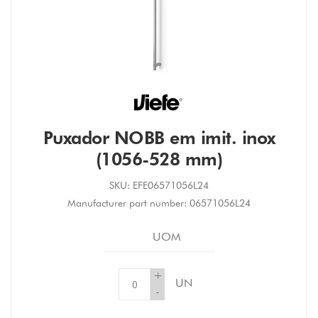
Puxador NOBB em imit. inox
(1056-528 mm)
SKU:
EFE06571056L24
Manufacturer part number:
06571056L24
UOM
+
UN
-