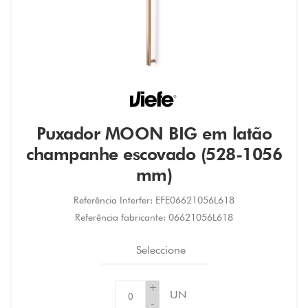
Puxador MOON BIG em latão
champanhe escovado (528-1056
mm)
Referência Interfer:
EFE06621056L618
Referência fabricante:
06621056L618
Seleccione
+
UN
-