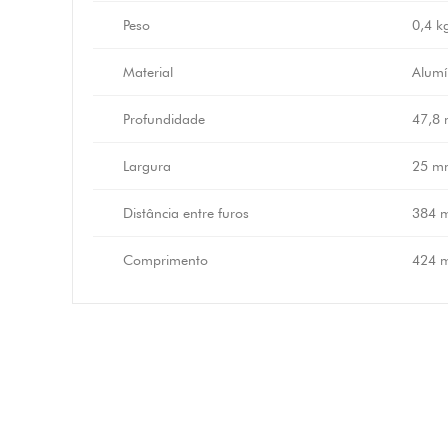
Peso
0,4 k
Material
Alumí
Profundidade
47,8
Largura
25 m
Distância entre furos
384 
Comprimento
424 