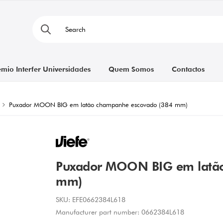
émio Interfer Universidades
Quem Somos
Contactos
Puxador MOON BIG em latão champanhe escovado (384 mm)
Puxador MOON BIG em latão
mm)
SKU:
EFE0662384L618
Manufacturer part number:
0662384L618