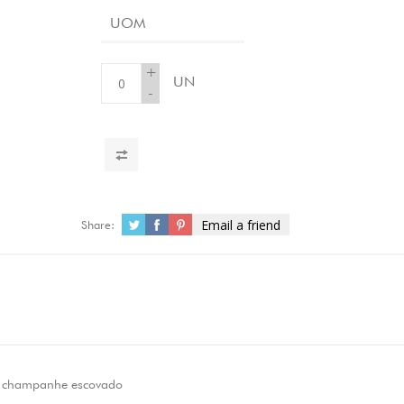
UOM
+
UN
-
Email a friend
Share:
 champanhe escovado