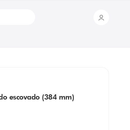
do escovado (384 mm)