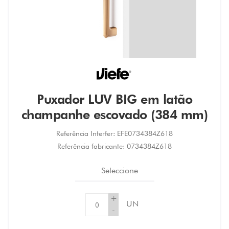
Puxador LUV BIG em latão
champanhe escovado (384 mm)
Referência Interfer:
EFE0734384Z618
Referência fabricante:
0734384Z618
Seleccione
+
UN
-