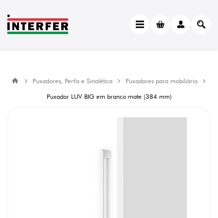
Puxadores, Perfis e Sinalética
Puxadores para mobiliário
Puxador LUV BIG em branco mate (384 mm)