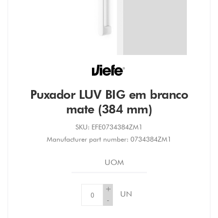
Puxador LUV BIG em branco
mate (384 mm)
SKU:
EFE0734384ZM1
Manufacturer part number:
0734384ZM1
UOM
+
UN
-