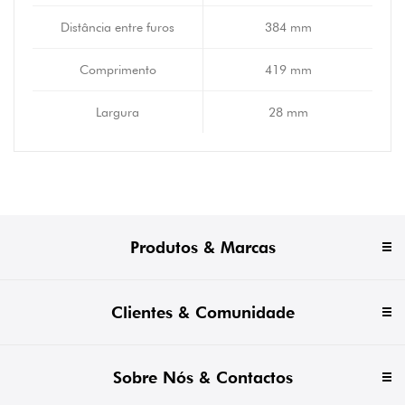
Distância entre furos
384 mm
Comprimento
419 mm
Largura
28 mm
Produtos & Marcas
Clientes & Comunidade
Sobre Nós & Contactos