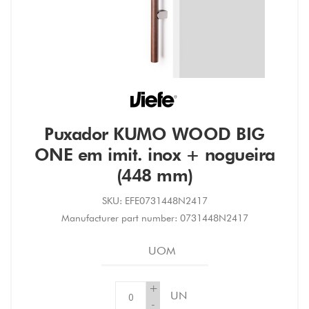
Puxador KUMO WOOD BIG
ONE em imit. inox + nogueira
(448 mm)
SKU:
EFE0731448N2417
Manufacturer part number:
0731448N2417
UOM
+
UN
-