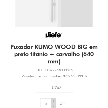
Puxador KUMO WOOD BIG em
preto titânio + carvalho (640
mm)
SKU:
EFE0727640N3316
Manufacturer part number:
0727640N3316
UOM
+
UN
-