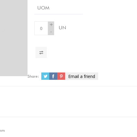
UOM
+
UN
-
Email a friend
Share:
mm