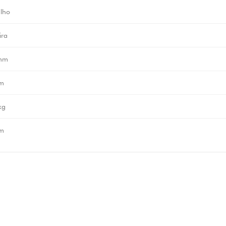
lho
ira
mm
m
kg
m