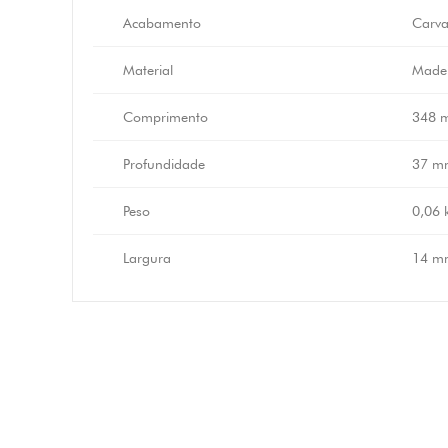
Acabamento
Carva
Material
Made
Comprimento
348 
Profundidade
37 m
Peso
0,06 
Largura
14 m