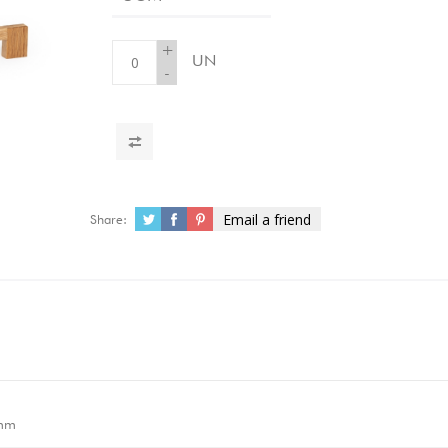
+
UN
-
Email a friend
Share:
mm