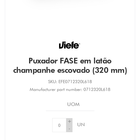
Puxador FASE em latão
champanhe escovado (320 mm)
SKU:
EFE0712320L618
Manufacturer part number:
0712320L618
UOM
+
UN
-