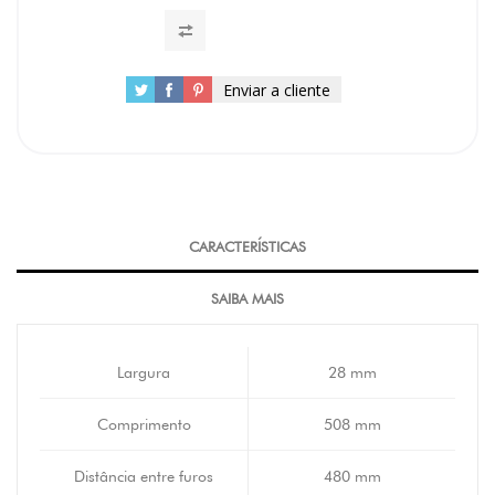
Enviar a cliente
CARACTERÍSTICAS
SAIBA MAIS
Largura
28 mm
Comprimento
508 mm
Distância entre furos
480 mm