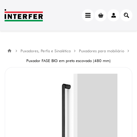
Puxadores, Perfis e Sinalética
Puxadores para mobiliário
Puxador FASE BIG em preto escovado (480 mm)