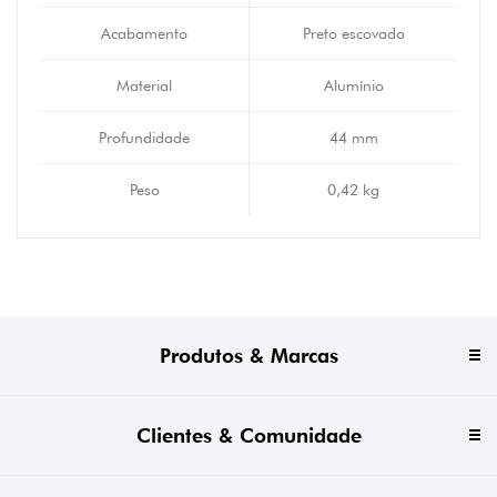
Acabamento
Preto escovado
Material
Alumínio
Profundidade
44 mm
Peso
0,42 kg
Produtos & Marcas
Clientes & Comunidade