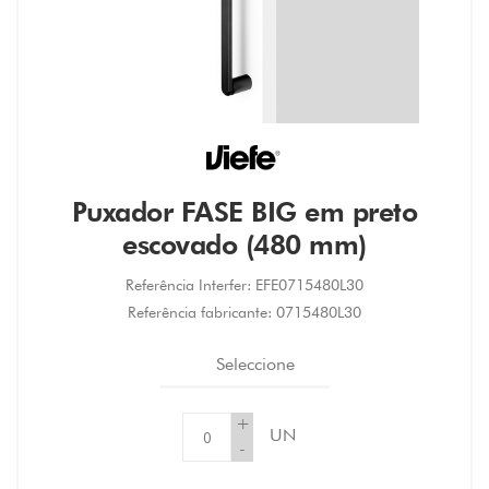
Puxador FASE BIG em preto
escovado (480 mm)
Referência Interfer:
EFE0715480L30
Referência fabricante:
0715480L30
Seleccione
+
UN
-