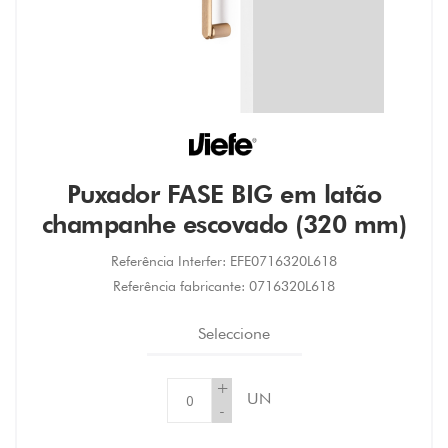
Puxador FASE BIG em latão
champanhe escovado (320 mm)
Referência Interfer:
EFE0716320L618
Referência fabricante:
0716320L618
Seleccione
+
UN
-