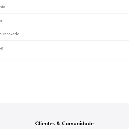
nio
mm
e escovado
kg
Clientes & Comunidade