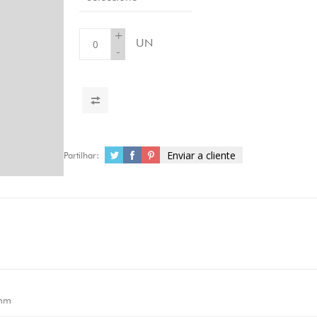
+
UN
-
Enviar a cliente
Partilhar:
mm