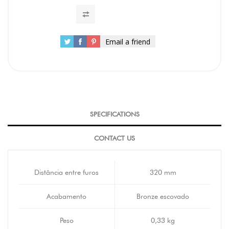
Email a friend
SPECIFICATIONS
CONTACT US
Distância entre furos
320 mm
Acabamento
Bronze escovado
Peso
0,33 kg