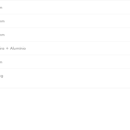
m
mm
mm
ra + Alumínio
m
kg