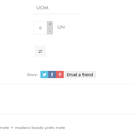
UOM
+
UN
-
Email a friend
Share:
 mate + madeira lacada preto mate