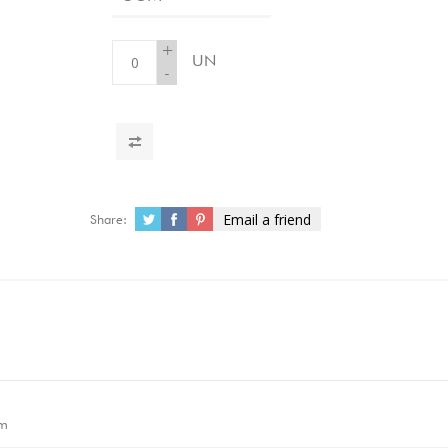
+
UN
-
Email a friend
Share:
m