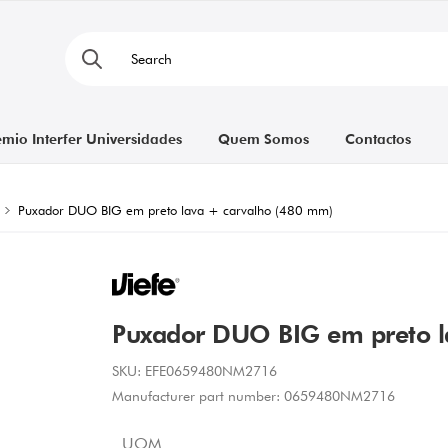
émio Interfer Universidades
Quem Somos
Contactos
Puxador DUO BIG em preto lava + carvalho (480 mm)
Puxador DUO BIG em preto l
SKU:
EFE0659480NM2716
Manufacturer part number:
0659480NM2716
UOM