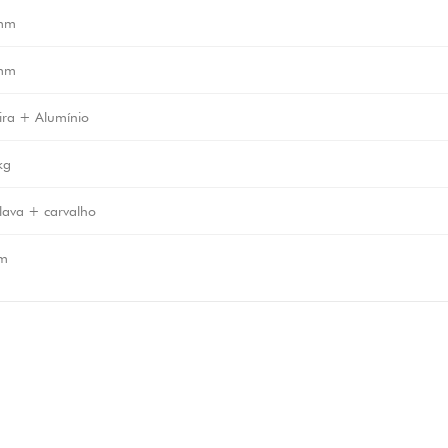
mm
mm
ra + Alumínio
kg
 lava + carvalho
m