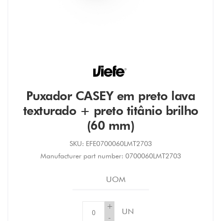
Puxador CASEY em preto lava
texturado + preto titânio brilho
(60 mm)
SKU:
EFE0700060LMT2703
Manufacturer part number:
0700060LMT2703
UOM
+
UN
-