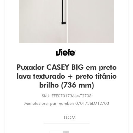
Puxador CASEY BIG em preto
lava texturado + preto titânio
brilho (736 mm)
SKU:
EFE0701736LMT2703
Manufacturer part number:
0701736LMT2703
UOM