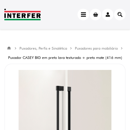
Puxadores, Perfis e Sinalética
Puxadores para mobiliário
Puxador CASEY BIG em preto lava texturado + preto mate (416 mm)