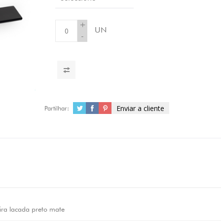
+
UN
-
Enviar a cliente
Partilhar:
ra lacada preto mate