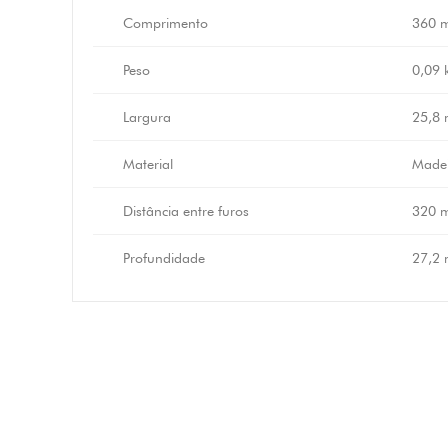
Comprimento
360 
Peso
0,09 
Largura
25,8
Material
Made
Distância entre furos
320 
Profundidade
27,2