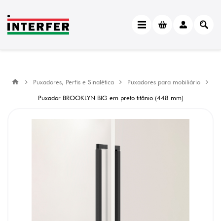
Puxadores, Perfis e Sinalética
Puxadores para mobiliário
Puxador BROOKLYN BIG em preto titânio (448 mm)