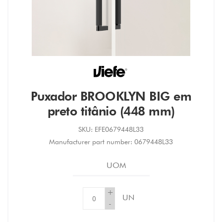
Puxador BROOKLYN BIG em
preto titânio (448 mm)
SKU:
EFE0679448L33
Manufacturer part number:
0679448L33
UOM
+
UN
-