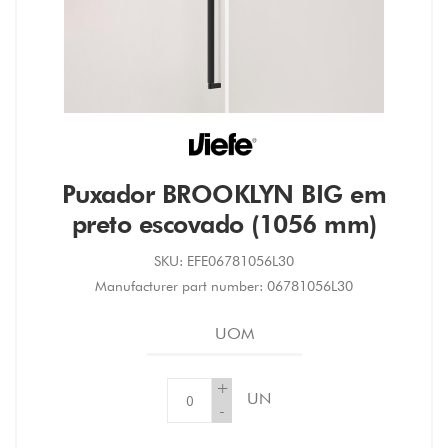
Puxador BROOKLYN BIG em
preto escovado (1056 mm)
SKU:
EFE06781056L30
Manufacturer part number:
06781056L30
UOM
+
UN
-