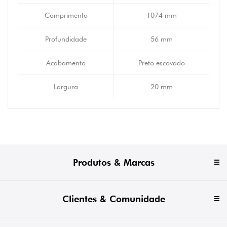
Comprimento
1074 mm
Profundidade
56 mm
Acabamento
Preto escovado
Largura
20 mm
Produtos & Marcas
Clientes & Comunidade