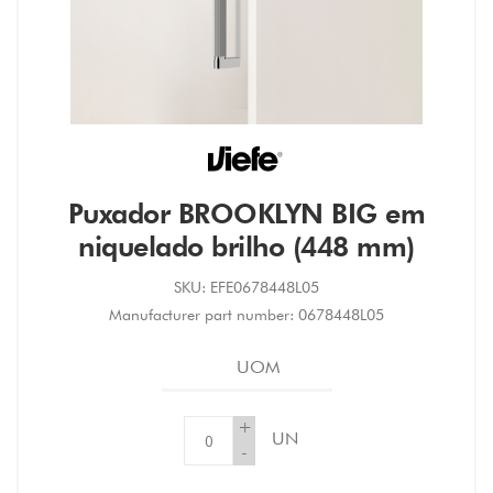
Puxador BROOKLYN BIG em
niquelado brilho (448 mm)
SKU:
EFE0678448L05
Manufacturer part number:
0678448L05
UOM
+
UN
-