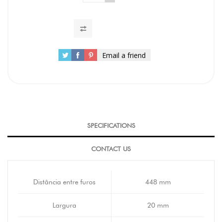
Email a friend
SPECIFICATIONS
CONTACT US
Distância entre furos
448 mm
Largura
20 mm