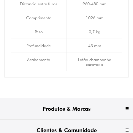
Distância entre furos
960-480 mm
Comprimento
1026 mm
Peso
0,7 kg
Profundidade
43 mm
Acabamento
Latão champanhe
escovado
Produtos & Marcas
Clientes & Comunidade