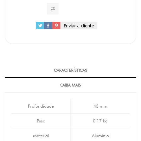
Enviar a cliente
CARACTERÍSTICAS
SAIBA MAIS
Profundidade
43 mm
Peso
0,17 kg
Material
Alumínio