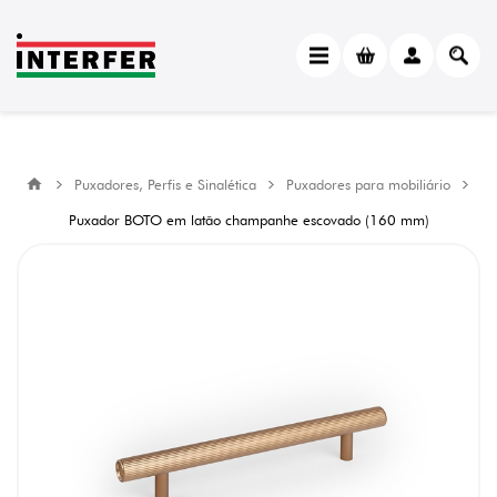
Puxadores, Perfis e Sinalética
Puxadores para mobiliário
Puxador BOTO em latão champanhe escovado (160 mm)