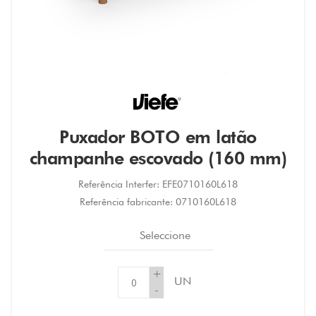
Puxador BOTO em latão
champanhe escovado (160 mm)
Referência Interfer:
EFE0710160L618
Referência fabricante:
0710160L618
Seleccione
+
UN
-