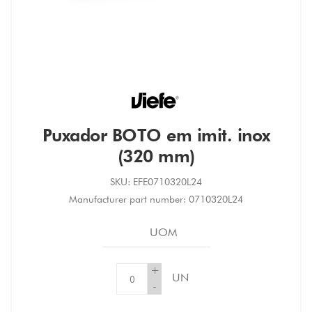
Puxador BOTO em imit. inox
(320 mm)
SKU:
EFE0710320L24
Manufacturer part number:
0710320L24
UOM
+
UN
-